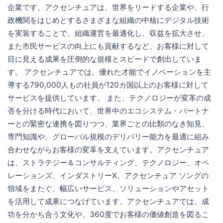
企業です。アクセンチュアは、世界をリードする企業や、行
政機関をはじめとするさまざまな組織の中核にデジタル技術
を実装することで、組織運営を最適化し、収益を拡大させ、
また市民サービスの向上にも貢献するなど、お客様に対して
目に見える成果を圧倒的な規模とスピードで創出していま
す。 アクセンチュアでは、優れた才能でイノベーションを主
導する790,000人もの社員が120カ国以上のお客様に対して
サービスを提供しています。 また、テクノロジーが変革の成
否を分ける時代において、世界中のエコシステム・パートナ
ーとの緊密な連携を図りつつ、業界ごとの比類のなき知見、
専門知識や、グローバル規模のデリバリー能力を最適に組み
合わせながらお客様の変革を支えています。アクセンチュア
は、ストラテジー＆コンサルティング、テクノロジー、オペ
レーションズ、インダストリーX、アクセンチュア ソングの
領域をまたぐ、幅広いサービス、ソリューションやアセット
を活用して成果につなげています。アクセンチュアでは、成
功を分かち合う文化や、360度でお客様の価値創造を図るこ